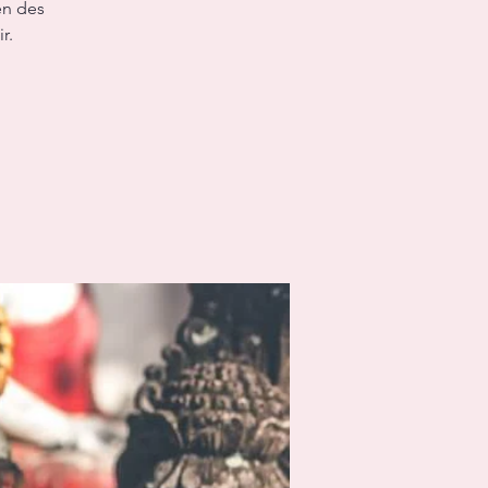
en des
r.