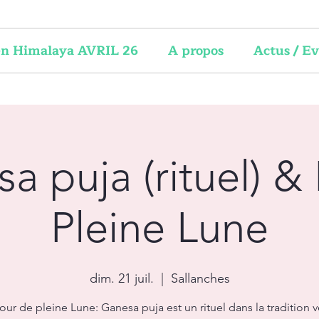
 en Himalaya AVRIL 26
A propos
Actus / E
a puja (rituel) & 
Pleine Lune
dim. 21 juil.
  |  
Sallanches
jour de pleine Lune: Ganesa puja est un rituel dans la tradition 