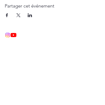
Partager cet événement
Sunil & Isabelle Kumar Coudray
Sallanches Haute Savoie FRANCE
sunil.isabelle@gmail.com
06.29.22.28.00
Tous droits réservés à © Isabelle
Coudray 2020