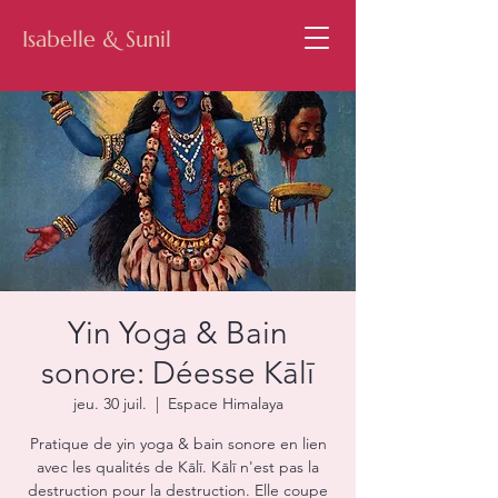
Isabelle & Sunil
Yin Yoga & Bain
sonore: Déesse Kālī
jeu. 30 juil.
  |  
Espace Himalaya
Pratique de yin yoga & bain sonore en lien
avec les qualités de Kālī. Kālī n'est pas la
destruction pour la destruction. Elle coupe