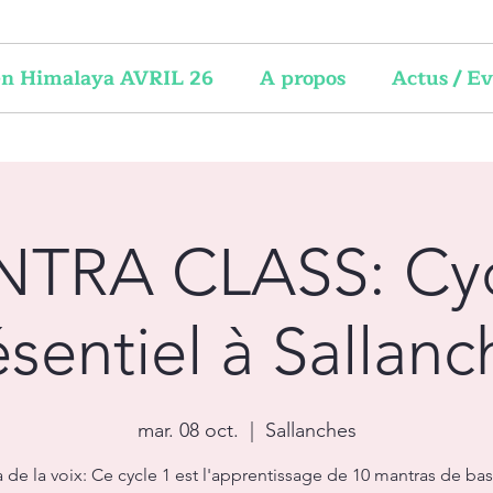
 en Himalaya AVRIL 26
A propos
Actus / E
TRA CLASS: Cyc
ésentiel à Sallanc
mar. 08 oct.
  |  
Sallanches
 de la voix: Ce cycle 1 est l'apprentissage de 10 mantras de ba