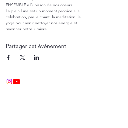
ENSEMBLE à l'unisson de nos coeurs.
La plein lune est un moment propice à la 
célébration, par le chant, la méditation, le 
yoga pour venir nettoyer nos énergie et 
rayonner notre lumière. 
Partager cet événement
Sunil & Isabelle Kumar Coudray
Sallanches Haute Savoie FRANCE
sunil.isabelle@gmail.com
06.29.22.28.00