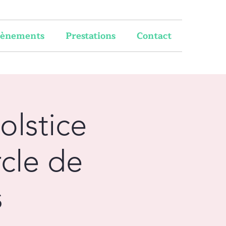
vènements
Prestations
Contact
olstice
cle de
s