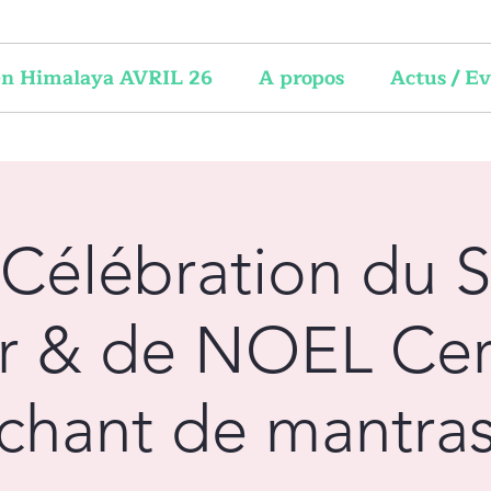
 en Himalaya AVRIL 26
A propos
Actus / E
 Célébration du S
er & de NOEL Cer
chant de mantra