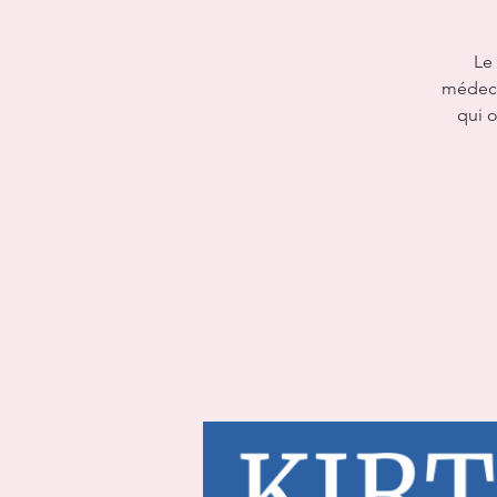
Le
médeci
qui o