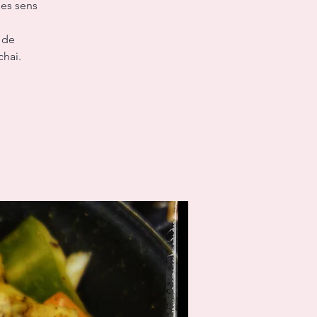
des sens
 de
hai.