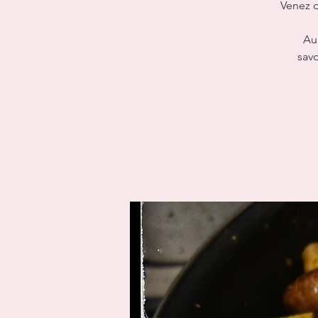
Venez d
Au
sav