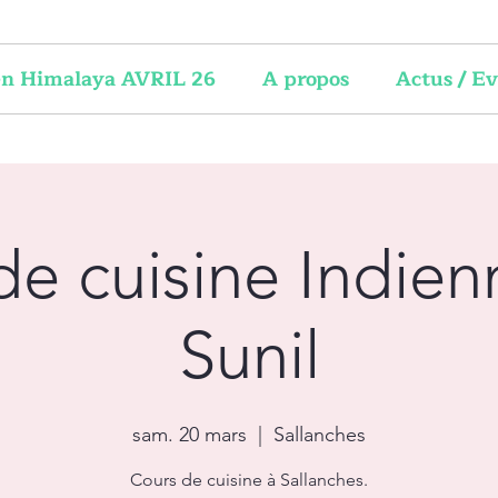
 en Himalaya AVRIL 26
A propos
Actus / E
de cuisine Indien
Sunil
sam. 20 mars
  |  
Sallanches
Cours de cuisine à Sallanches.