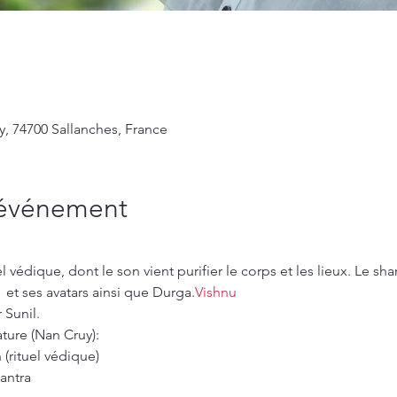
y, 74700 Sallanches, France
'événement
 védique, dont le son vient purifier le corps et les lieux. Le sha
 
 et ses avatars ainsi que Durga.
Vishnu
 Sunil.
ature (Nan Cruy):
 (rituel védique)
antra