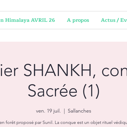
 en Himalaya AVRIL 26
A propos
Actus / E
lier SHANKH, co
Sacrée (1)
ven. 19 juil.
  |  
Sallanches
 en forêt proposé par Sunil. La conque est un objet rituel védiq