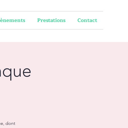
vènements
Prestations
Contact
nque
ue, dont